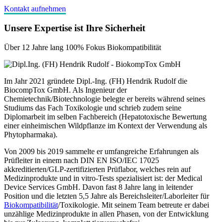
Kontakt aufnehmen
Unsere Expertise ist Ihre Sicherheit
Über 12 Jahre lang 100% Fokus Biokompatibilität
Im Jahr 2021 gründete Dipl.-Ing. (FH) Hendrik Rudolf die
BiocompTox GmbH. Als Ingenieur der
Chemietechnik/Biotechnologie belegte er bereits während seines
Studiums das Fach Toxikologie und schrieb zudem seine
Diplomarbeit im selben Fachbereich (Hepatotoxische Bewertung
einer einheimischen Wildpflanze im Kontext der Verwendung als
Phytopharmaka).
Von 2009 bis 2019 sammelte er umfangreiche Erfahrungen als
Prüfleiter in einem nach DIN EN ISO/IEC 17025
akkreditierten/GLP-zertifizierten Prüflabor, welches rein auf
Medizinprodukte und in vitro-Tests spezialisiert ist: der Medical
Device Services GmbH. Davon fast 8 Jahre lang in leitender
Position und die letzten 5,5 Jahre als Bereichsleiter/Laborleiter für
Biokompatibilität
/Toxikologie. Mit seinem Team betreute er dabei
unzählige Medizinprodukte in allen Phasen, von der Entwicklung