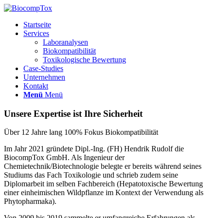
Startseite
Services
Laboranalysen
Biokompatibilität
Toxikologische Bewertung
Case-Studies
Unternehmen
Kontakt
Menü
Menü
Unsere Expertise ist Ihre Sicherheit
Über 12 Jahre lang 100% Fokus Biokompatibilität
Im Jahr 2021 gründete Dipl.-Ing. (FH) Hendrik Rudolf die
BiocompTox GmbH. Als Ingenieur der
Chemietechnik/Biotechnologie belegte er bereits während seines
Studiums das Fach Toxikologie und schrieb zudem seine
Diplomarbeit im selben Fachbereich (Hepatotoxische Bewertung
einer einheimischen Wildpflanze im Kontext der Verwendung als
Phytopharmaka).
Von 2009 bis 2019 sammelte er umfangreiche Erfahrungen als